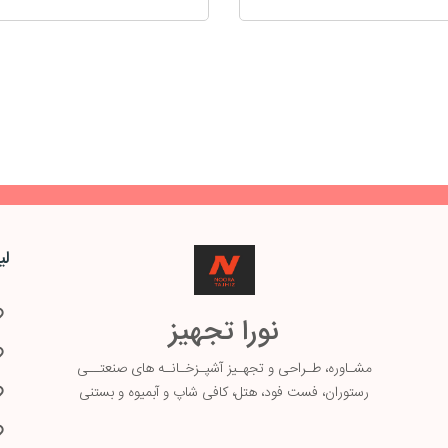
لی
نورا تجهیز
مشـاوره، طـ
راحی و تجهـیز آشپـزخـانـه های صنعتــی
رستوران، فست فود، هتل، کافی شاپ و آبمیوه و بستنی