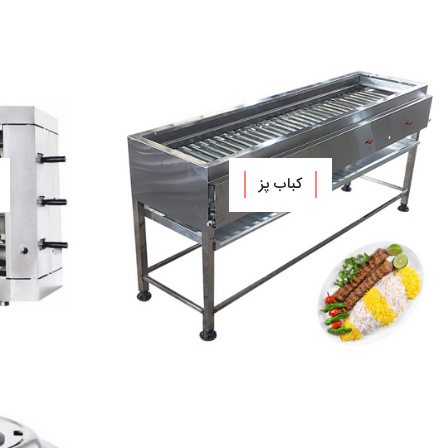
کباب پز