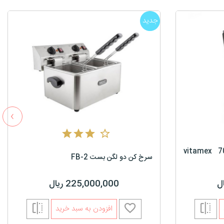
جدید
›
مخلوط کن ویتامکس مدل 700 vitamex
سرخ کن دو لگن بست FB-2
225,000,000 ریال
افزودن به سبد خرید