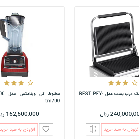
ساندویچ ساز تک درب بست مدل BEST PFY-
tm700
240,000, ریال
162,600,000 ریال
فزودن به سبد خرید
افزودن به سبد خرید