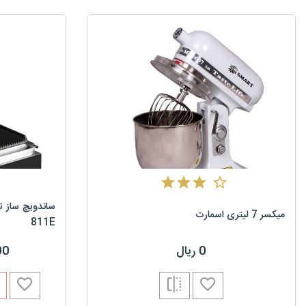
میکسر 7 لیتری اسمارت
811E
0 ریال
000
ا