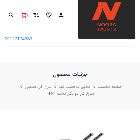
0
09127174583
جزئیات محصول
صفحه نخست
تجهیزات فست فود
سرخ کن صنعتی
سرخ کن دو لگن بست FB-2