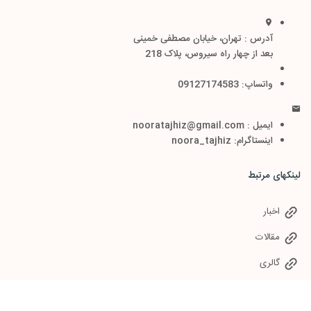
آدرس : تهران، خیابان مصطفی خمینی
بعد از چهار راه سیروس، پلاک 218
واتساپ: 09127174583
ایمیل : nooratajhiz@gmail.com
اینستاگرام: noora_tajhiz
لینکهای مرتبط
اخبار
مقالات
گالری
سوالات متداول