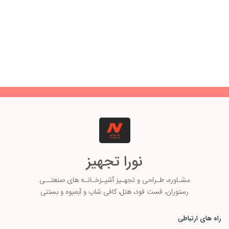
نورا تجهیز
مشـاوره، طـ
راحی و تجهـیز آشپـزخـانـه های صنعتــی
رستوران، فست فود، هتل، کافی شاپ و آبمیوه و بستنی
راه های ارتباطی