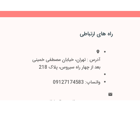
راه های ارتباطی
آدرس : تهران، خیابان مصطفی خمینی
بعد از چهار راه سیروس، پلاک 218
واتساپ: 09127174583
ایمیل : nooratajhiz@gmail.com
اینستاگرام: noora_tajhiz