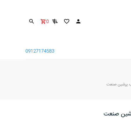
0
09127174583