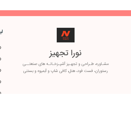
لی
نورا تجهیز
مشـاوره، طـ
راحی و تجهـیز آشپـزخـانـه های صنعتــی
رستوران، فست فود، هتل، کافی شاپ و آبمیوه و بستنی