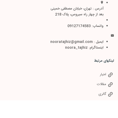
آدرس : تهران، خیابان مصطفی خمینی
بعد از چهار راه سیروس، پلاک 218
واتساپ: 09127174583
ایمیل : nooratajhiz@gmail.com
اینستاگرام: noora_tajhiz
لینکهای مرتبط
اخبار
مقالات
گالری
سوالات متداول
خدمات