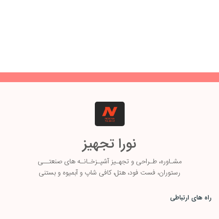
نورا تجهیز
مشـاوره، طـ
راحی و تجهـیز آشپـزخـانـه های صنعتــی
رستوران، فست فود، هتل، کافی شاپ و آبمیوه و بستنی
راه های ارتباطی