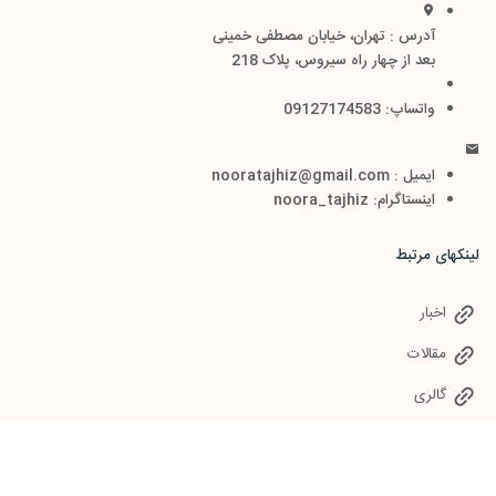
آدرس : تهران، خیابان مصطفی خمینی
بعد از چهار راه سیروس، پلاک 218
واتساپ: 09127174583
ایمیل : nooratajhiz@gmail.com
اینستاگرام: noora_tajhiz
لینکهای مرتبط
اخبار
مقالات
گالری
سوالات متداول
خدمات