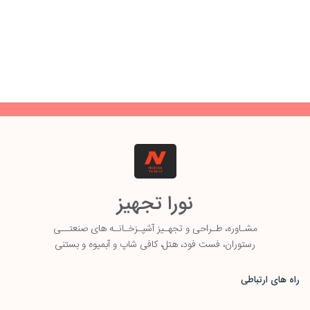
نورا تجهیز
مشـاوره، طـ
راحی و تجهـیز آشپـزخـانـه های صنعتــی
رستوران، فست فود، هتل، کافی شاپ و آبمیوه و بستنی
راه های ارتباطی