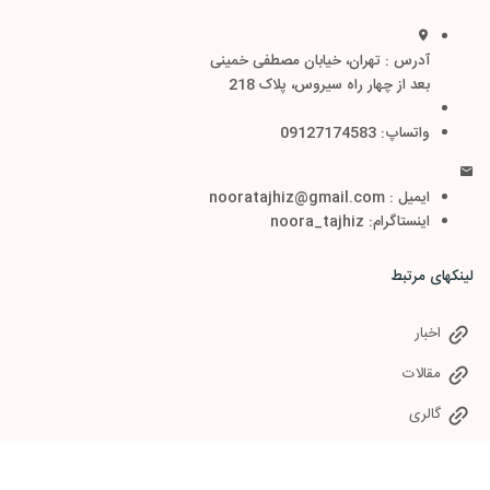
آدرس : تهران، خیابان مصطفی خمینی
بعد از چهار راه سیروس، پلاک 218
واتساپ: 09127174583
ایمیل : nooratajhiz@gmail.com
اینستاگرام: noora_tajhiz
لینکهای مرتبط
اخبار
مقالات
گالری
سوالات متداول