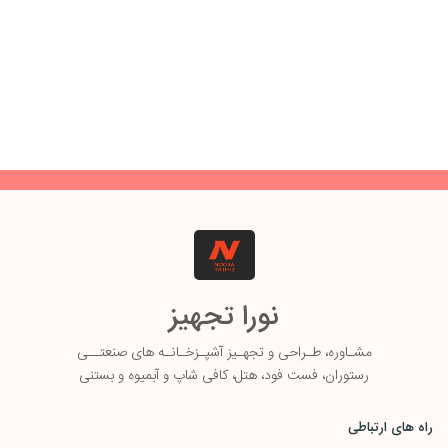
نورا تجهیز
مشـاوره، طـ
راحی و تجهـیز آشپـزخـانـه های صنعتــی
رستوران، فست فود، هتل، کافی شاپ و آبمیوه و بستنی
راه های ارتباطی