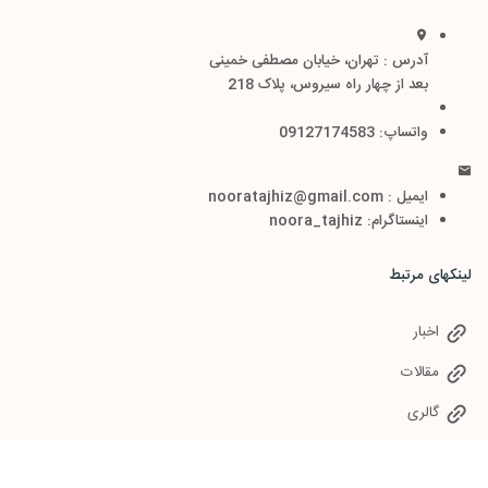
آدرس : تهران، خیابان مصطفی خمینی
بعد از چهار راه سیروس، پلاک 218
واتساپ: 09127174583
ایمیل : nooratajhiz@gmail.com
اینستاگرام: noora_tajhiz
لینکهای مرتبط
اخبار
مقالات
گالری
سوالات متداول