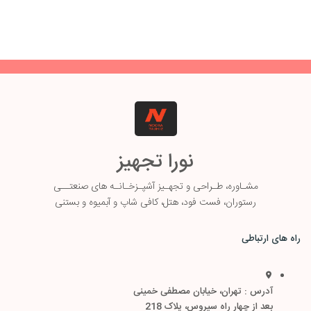
نورا تجهیز
مشـاوره، طـ
راحی و تجهـیز آشپـزخـانـه های صنعتــی
رستوران، فست فود، هتل، کافی شاپ و آبمیوه و بستنی
راه های ارتباطی
آدرس : تهران، خیابان مصطفی خمینی
بعد از چهار راه سیروس، پلاک 218