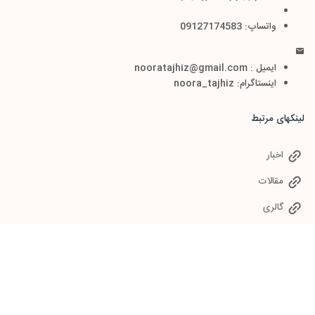
واتساپ: 09127174583
ایمیل : nooratajhiz@gmail.com
اینستاگرام: noora_tajhiz
لینکهای مرتبط
اخبار
مقالات
گالری
سوالات متداول
خدمات