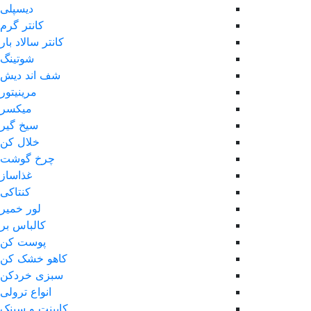
دیسپلی
کانتر گرم
کانتر سالاد بار
شوتینگ
شف اند دیش
مرینیتور
میکسر
سیخ گیر
خلال کن
چرخ گوشت
غذاساز
کنتاکی
لور خمیر
کالباس بر
پوست کن
کاهو خشک کن
سبزی خردکن
انواع ترولی
کابینت و سینک