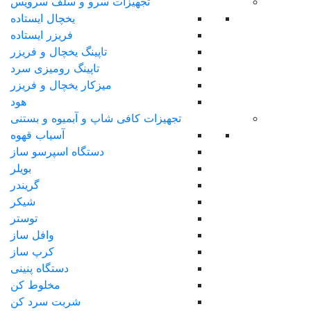
تجهیزات سرو و سلف سرویس
یخچال ایستاده
فریزر ایستاده
تاپینگ یخچال و فریزر
تاپینگ رومیزی سرد
میزکار یخچال و فریزر
هود
تجهیزات کافی شاپ و آبمیوه و بستنی
آسیاب قهوه
دستگاه اسپرسو ساز
بویلر
گریندر
شیکر
توستر
وافل ساز
کرپ ساز
دستگاه پنینی
مخلوط کن
شربت سرد کن