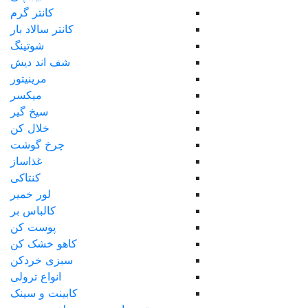
کانتر گرم
کانتر سالاد بار
شوتینگ
شف اند دیش
مرینیتور
میکسر
سیخ گیر
خلال کن
چرخ گوشت
غذاساز
کنتاکی
لور خمیر
کالباس بر
پوست کن
کاهو خشک کن
سبزی خردکن
انواع ترولی
کابینت و سینک