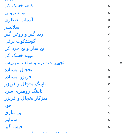
کاهو خشک کن
انواع ترولی
آسیاب عطاری
اسلایسر
ارده گیر و روغن گیر
گوشتکوب برقی
یخ ساز و یخ خرد کن
میوه خشک کن
تجهیزات سرو و سلف سرویس
یخچال ایستاده
فریزر ایستاده
تاپینگ یخچال و فریزر
تاپینگ رومیزی سرد
میزکار یخچال و فریزر
هود
بن ماری
سماور
فیش گیر