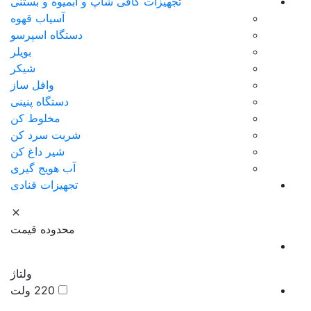
تجهیزات کافی شاپ و آبمیوه و بستنی
آسیاب قهوه
دستگاه اسپرسو
بویلر
شیکر
وافل ساز
دستگاه پنینی
مخلوط کن
شربت سرد کن
شیر داغ کن
آب هویج گیری
تجهیزات قنادی
محدوده قیمت
ولتاژ
220 ولت