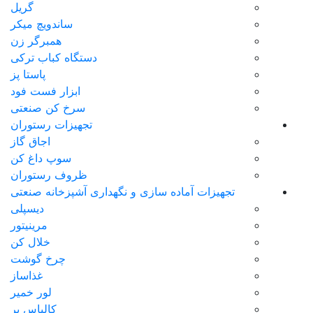
گریل
ساندویچ میکر
همبرگر زن
دستگاه کباب ترکی
پاستا پز
ابزار فست فود
سرخ کن صنعتی
تجهیزات رستوران
اجاق گاز
سوپ داغ کن
ظروف رستوران
تجهیزات آماده سازی و نگهداری آشپزخانه صنعتی
دیسپلی
مرینیتور
خلال کن
چرخ گوشت
غذاساز
لور خمیر
کالباس بر