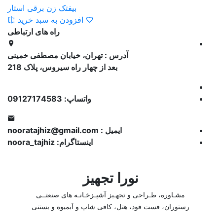
بیفتک زن برقی استار
افزودن به سبد خرید
راه های ارتباطی
آدرس : تهران، خیابان مصطفی خمینی
بعد از چهار راه سیروس، پلاک 218
واتساپ: 09127174583
ایمیل : nooratajhiz@gmail.com
اینستاگرام: noora_tajhiz
نورا تجهیز
مشـاوره، طـ
راحی و تجهـیز آشپـزخـانـه های صنعتــی
رستوران، فست فود، هتل، کافی شاپ و آبمیوه و بستنی