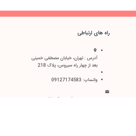
راه های ارتباطی
آدرس : تهران، خیابان مصطفی خمینی
بعد از چهار راه سیروس، پلاک 218
واتساپ: 09127174583
ایمیل : nooratajhiz@gmail.com
اینستاگرام: noora_tajhiz