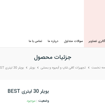
گالری تصاویر
سوالات متداول
درباره ما
تماس با ما
جزئیات محصول
ه نخست
تجهیزات کافی شاپ و آبمیوه و بستنی
بویلر
بویلر 30 لیتری BEST
بویلر 30 لیتری BEST
وضعیت :
موجود