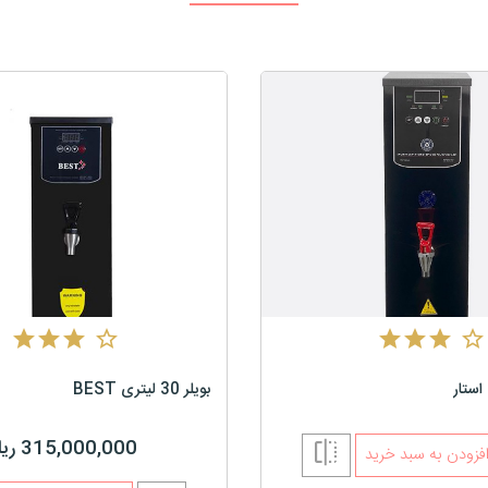
بویلر 30 لیتری BEST
315,000,000 ریال
فزودن به سبد خرید