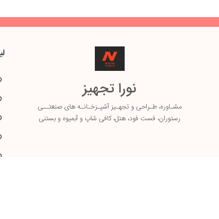
لی
نورا تجهیز
مشـاوره، طـ
راحی و تجهـیز آشپـزخـانـه های صنعتــی
رستوران، فست فود، هتل، کافی شاپ و آبمیوه و بستنی