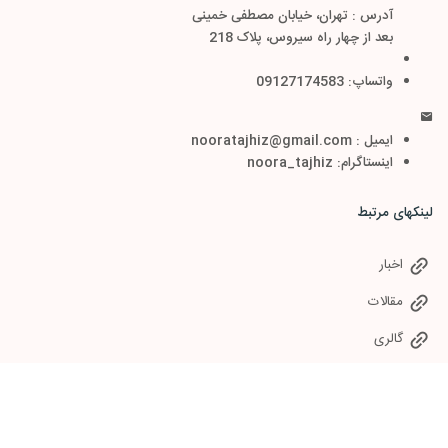
آدرس : تهران، خیابان مصطفی خمینی
بعد از چهار راه سیروس، پلاک 218
واتساپ: 09127174583
ایمیل : nooratajhiz@gmail.com
اینستاگرام: noora_tajhiz
لینکهای مرتبط
اخبار
مقالات
گالری
سوالات متداول
خدمات