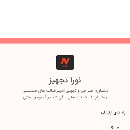
نورا تجهیز
مشـاوره، طـ
راحی و تجهـیز آشپـزخـانـه های صنعتــی
رستوران، فست فود، هتل، کافی شاپ و آبمیوه و بستنی
راه های ارتباطی