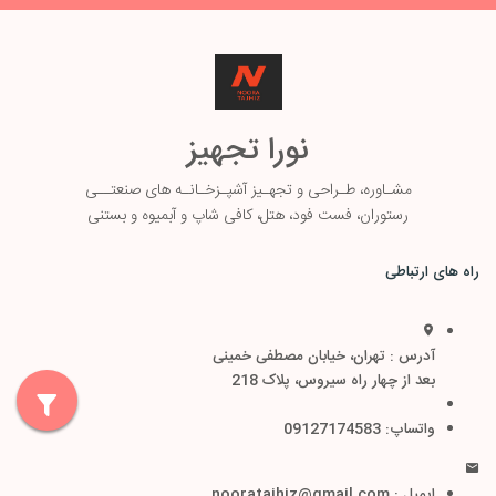
نورا تجهیز
مشـاوره، طـ
راحی و تجهـیز آشپـزخـانـه های صنعتــی
رستوران، فست فود، هتل، کافی شاپ و آبمیوه و بستنی
راه های ارتباطی
آدرس : تهران، خیابان مصطفی خمینی
بعد از چهار راه سیروس، پلاک 218
واتساپ: 09127174583
ایمیل : nooratajhiz@gmail.com