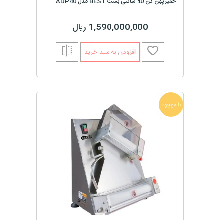
خمیر پهن کن 40 سانتی بست BEST مدل ADP40
1,590,000,000 ریال
افزودن به سبد خرید
نا موجود