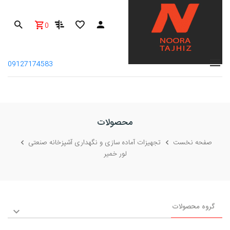
0
09127174583
محصولات
صفحه نخست
تجهیزات آماده سازی و نگهداری آشپزخانه صنعتی
لور خمیر
گروه محصولات