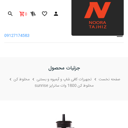
0
09127174583
جزئیات محصول
صفحه نخست
تجهیزات کافی شاپ و آبمیوه و بستنی
مخلوط کن
مخلوط کن 1800 وات سانرایز sunrise