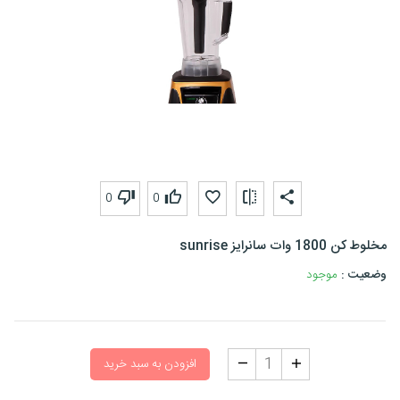
0
0
مخلوط کن 1800 وات سانرایز sunrise
وضعیت :
موجود
افزودن به سبد خرید