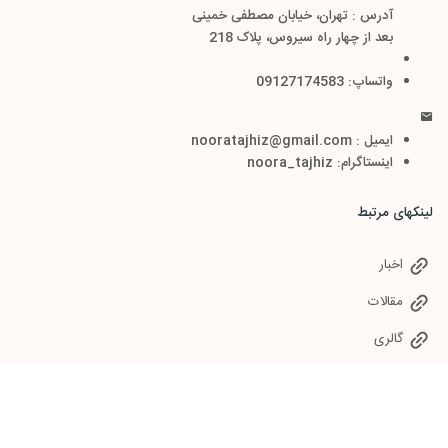
آدرس : تهران، خیابان مصطفی خمینی
بعد از چهار راه سیروس، پلاک 218
واتساپ: 09127174583
ایمیل : nooratajhiz@gmail.com
اینستاگرام: noora_tajhiz
لینکهای مرتبط
اخبار
مقالات
گالری
سوالات متداول
خدمات