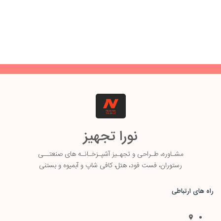
نورا تجهیز
مشـاوره، طـ
راحی و تجهـیز آشپـزخـانـه های صنعتــی
رستوران، فست فود، هتل، کافی شاپ و آبمیوه و بستنی
راه های ارتباطی